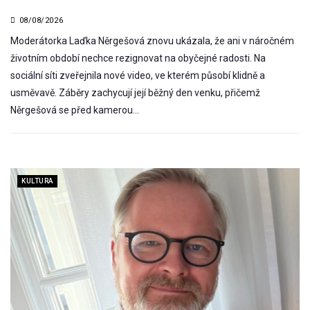
08/08/2026
Moderátorka Laďka Něrgešová znovu ukázala, že ani v náročném
životním období nechce rezignovat na obyčejné radosti. Na
sociální síti zveřejnila nové video, ve kterém působí klidně a
usměvavě. Záběry zachycují její běžný den venku, přičemž
Něrgešová se před kamerou…
KULTURA