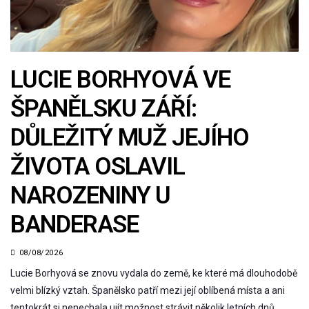
LUCIE BORHYOVÁ VE
ŠPANĚLSKU ZÁŘÍ:
DŮLEŽITÝ MUŽ JEJÍHO
ŽIVOTA OSLAVIL
NAROZENINY U
BANDERASE
08/08/2026
Lucie Borhyová se znovu vydala do země, ke které má dlouhodobě
velmi blízký vztah. Španělsko patří mezi její oblíbená místa a ani
tentokrát si nenechala ujít možnost strávit několik letních dnů