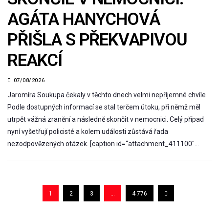
AGÁTA HANYCHOVÁ
PŘIŠLA S PŘEKVAPIVOU
REAKCÍ
07/08/2026
Jaromíra Soukupa čekaly v těchto dnech velmi nepříjemné chvíle
Podle dostupných informací se stal terčem útoku, při němž měl
utrpět vážná zranění a následně skončit v nemocnici. Celý případ
nyní vyšetřují policisté a kolem události zůstává řada
nezodpovězených otázek. [caption id=“attachment_411100″…
1
2
3
…
4 776