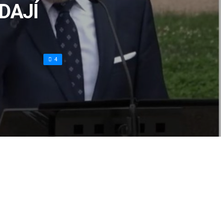
DAJÍ
4