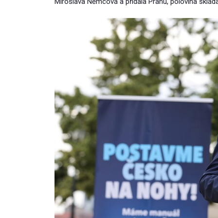
Miroslava Němcová a přidala Prahu, polovina sklád