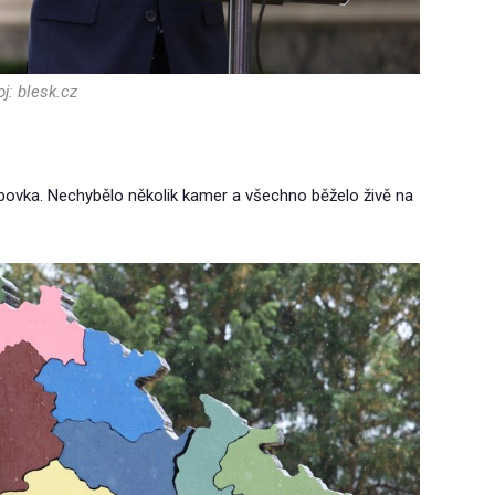
j: blesk.cz
bovka. Nechybělo několik kamer a všechno běželo živě na