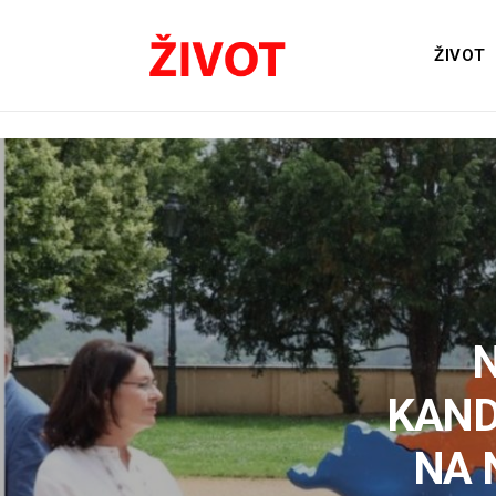
ŽIVOT
KAND
NA 