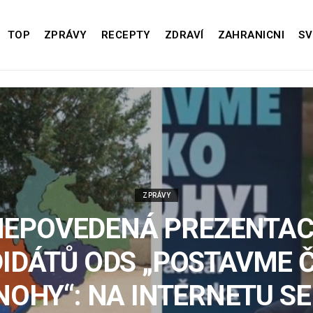
TOP
ZPRÁVY
RECEPTY
ZDRAVÍ
ZAHRANICNI
SV
ZPRÁVY
NEPOVEDENÁ PREZENTAC
IDÁTŮ ODS „POSTAVME 
NOHY“: NA INTERNETU SE 