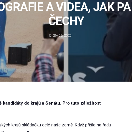
OGRAFIE A VIDEA, JAK PA
ČECHY
26/06/2020
 kandidáty do krajů a Senátu. Pro tuto záležitost
eských krajů skládačku celé naše země. Když přišla na řadu