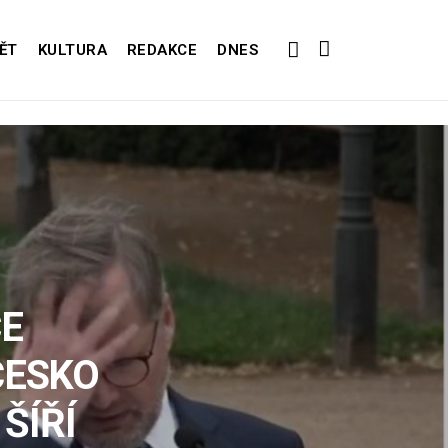
ĚT
KULTURA
REDAKCE
DNES
E
ČESKO
ŠÍŘÍ