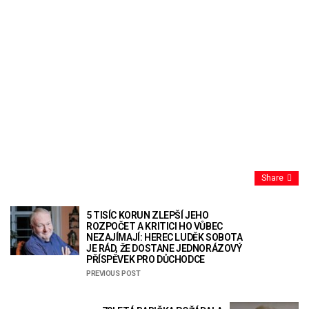
Share
5 TISÍC KORUN ZLEPŠÍ JEHO
ROZPOČET A KRITICI HO VŮBEC
NEZAJÍMAJÍ: HEREC LUDĚK SOBOTA
JE RÁD, ŽE DOSTANE JEDNORÁZOVÝ
PŘÍSPĚVEK PRO DŮCHODCE
PREVIOUS POST