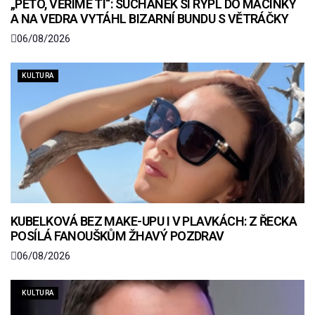
„PÉŤO, VĚŘÍME TI“: SUCHÁNEK SI RÝPL DO MACINKY
A NA VEDRA VYTÁHL BIZARNÍ BUNDU S VĚTRÁČKY
06/08/2026
KULTURA
KUBELKOVÁ BEZ MAKE-UPU I V PLAVKÁCH: Z ŘECKA
POSÍLÁ FANOUŠKŮM ŽHAVÝ POZDRAV
06/08/2026
KULTURA