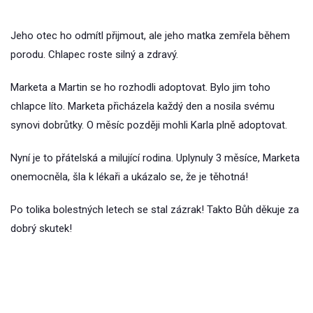
Jeho otec ho odmítl přijmout, ale jeho matka zemřela během
porodu. Chlapec roste silný a zdravý.
Marketa a Martin se ho rozhodli adoptovat. Bylo jim toho
chlapce líto. Marketa přicházela každý den a nosila svému
synovi dobrůtky. O měsíc později mohli Karla plně adoptovat.
Nyní je to přátelská a milující rodina. Uplynuly 3 měsíce, Marketa
onemocněla, šla k lékaři a ukázalo se, že je těhotná!
Po tolika bolestných letech se stal zázrak! Takto Bůh děkuje za
dobrý skutek!