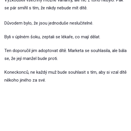
Vyzkoušeli všechny možné varianty, ale nic z toho nebylo. Pak
se pár smířil s tím, že nikdy nebude mít dítě.
Důvodem bylo, že jsou jednoduše neslučitelné.
Byli v úplném šoku, zeptali se lékaře, co mají dělat.
Ten doporučil jim adoptovat dítě. Marketa se souhlasila, ale bála
se, že její manžel bude proti.
Koneckonců, ne každý muž bude souhlasit s tím, aby si vzal dítě
někoho jiného za své.