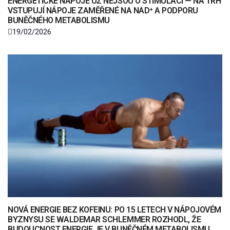
ENERGETICKÉ NÁPOJE UŽ NEJSOU O STIMULACI — NA TRH
VSTUPUJÍ NÁPOJE ZAMĚŘENÉ NA NAD⁺ A PODPORU
BUNĚČNÉHO METABOLISMU
19/02/2026
NOVÁ ENERGIE BEZ KOFEINU: PO 15 LETECH V NÁPOJOVÉM
BYZNYSU SE WALDEMAR SCHLEMMER ROZHODL, ŽE
BUDOUCNOST ENERGIE JE V BUNĚČNÉM METABOLISMU