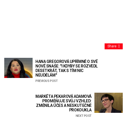
Share
HANA GREGOROVÁ UPŘÍMNĚ O SVÉ
NOVÉ SNAŠE: "I KDYBY SE ROZVEDL
DESETKRÁT, TAK S TÍM NIC
NEUDĚLÁM"
PREVIOUS POST
MARKÉTA PEKAROVÁ ADAMOVÁ
PROMĚŇUJE SVŮJ VZHLED:
ZMĚNILA ÚČES A NESKUTEČNĚ
PROKOUKLA
NEXT POST