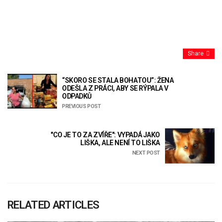
Share
“SKORO SE STALA BOHATOU”: ŽENA
ODEŠLA Z PRÁCI, ABY SE RÝPALA V
ODPADKŮ
PREVIOUS POST
"CO JE TO ZA ZVÍŘE": VYPADÁ JAKO
LIŠKA, ALE NENÍ TO LIŠKA
NEXT POST
RELATED ARTICLES