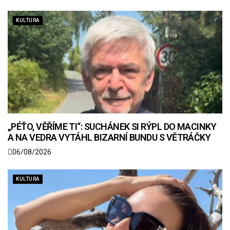
KULTURA
„PÉŤO, VĚŘÍME TI“: SUCHÁNEK SI RÝPL DO MACINKY
A NA VEDRA VYTÁHL BIZARNÍ BUNDU S VĚTRÁČKY
06/08/2026
KULTURA