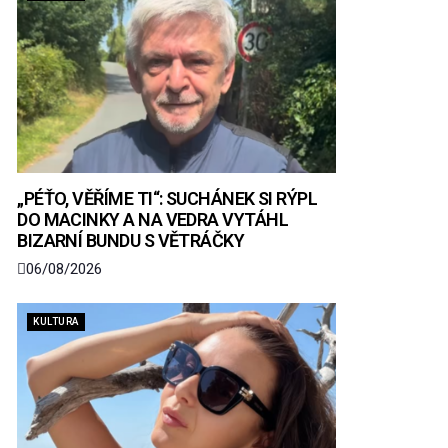
„PÉŤO, VĚŘÍME TI“: SUCHÁNEK SI RÝPL
DO MACINKY A NA VEDRA VYTÁHL
BIZARNÍ BUNDU S VĚTRÁČKY
06/08/2026
KULTURA