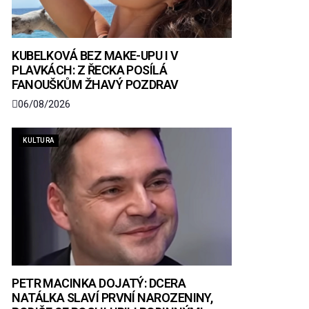
KUBELKOVÁ BEZ MAKE-UPU I V
PLAVKÁCH: Z ŘECKA POSÍLÁ
FANOUŠKŮM ŽHAVÝ POZDRAV
06/08/2026
KULTURA
PETR MACINKA DOJATÝ: DCERA
NATÁLKA SLAVÍ PRVNÍ NAROZENINY,