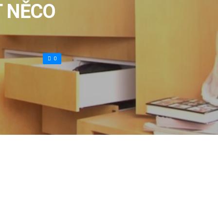
T NĚCO
0