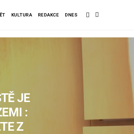
ĚT
KULTURA
REDAKCE
DNES
STĚ JE
EMI :
TE Z