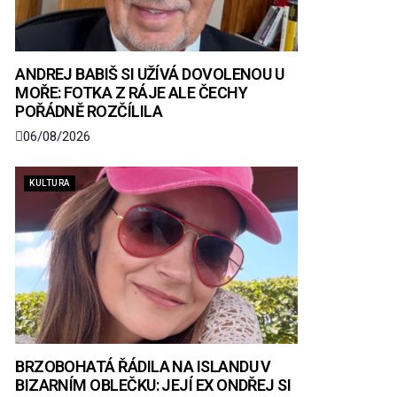
ANDREJ BABIŠ SI UŽÍVÁ DOVOLENOU U
MOŘE: FOTKA Z RÁJE ALE ČECHY
POŘÁDNĚ ROZČÍLILA
06/08/2026
KULTURA
BRZOBOHATÁ ŘÁDILA NA ISLANDU V
BIZARNÍM OBLEČKU: JEJÍ EX ONDŘEJ SI