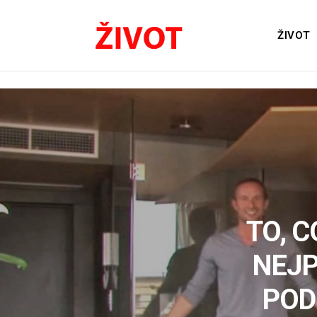
ŽIVOT
TO, C
NEJP
POD