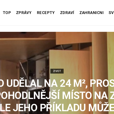
TOP
ZPRÁVY
RECEPTY
ZDRAVÍ
ZAHRANICNI
SV
ŽIVOT
O UDĚLAL NA 24 M², PRO
OHODLNĚJŠÍ MÍSTO NA Z
LE JEHO PŘÍKLADU MŮŽE