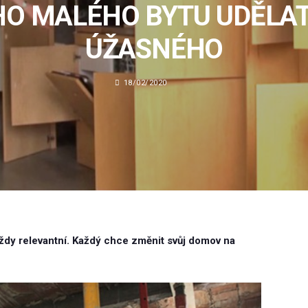
O MALÉHO BYTU UDĚLA
ÚŽASNÉHO
18/02/2020
ždy relevantní. Každý chce změnit svůj domov na