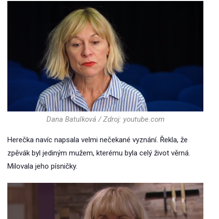
Dana Batulková / Zdroj: youtube.com
Herečka navíc napsala velmi nečekané vyznání. Řekla, že
zpěvák byl jediným mužem, kterému byla celý život věrná.
Milovala jeho písničky.