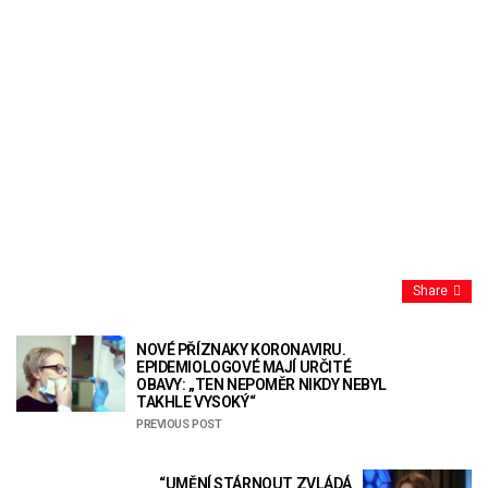
Share
NOVÉ PŘÍZNAKY KORONAVIRU.
EPIDEMIOLOGOVÉ MAJÍ URČITÉ
OBAVY: „TEN NEPOMĚR NIKDY NEBYL
TAKHLE VYSOKÝ“
PREVIOUS POST
“UMĚNÍ STÁRNOUT ZVLÁDÁ