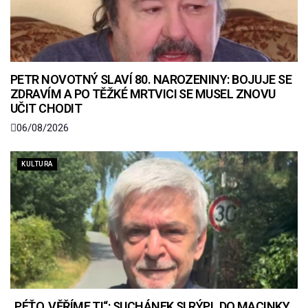
PETR NOVOTNÝ SLAVÍ 80. NAROZENINY: BOJUJE SE
ZDRAVÍM A PO TĚŽKÉ MRTVICI SE MUSEL ZNOVU
UČIT CHODIT
06/08/2026
KULTURA
„PÉŤO, VĚŘÍME TI“: SUCHÁNEK SI RÝPL DO MACINKY