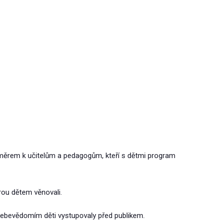
měrem k učitelům a pedagogům, kteří s dětmi program
erou dětem věnovali.
 sebevědomím děti vystupovaly před publikem.