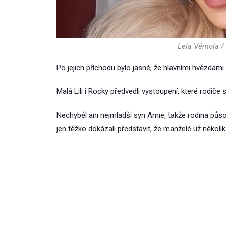
Lela Vémola /
Po jejich příchodu bylo jasné, že hlavními hvězdami
Malá Lili i Rocky předvedli vystoupení, které rodiče 
Nechyběl ani nejmladší syn Arnie, takže rodina půso
jen těžko dokázali představit, že manželé už několik