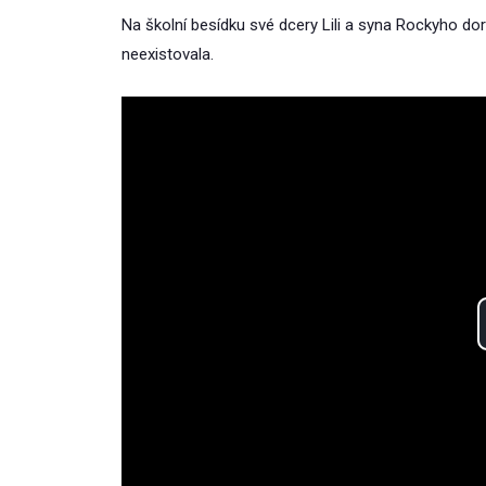
Na školní besídku své dcery Lili a syna Rockyho dor
neexistovala.