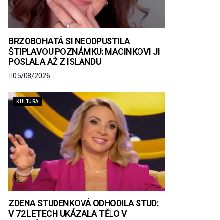
BRZOBOHATÁ SI NEODPUSTILA
ŠTIPLAVOU POZNÁMKU: MACINKOVI JI
POSLALA AŽ Z ISLANDU
05/08/2026
KULTURA
ZDENA STUDENKOVÁ ODHODILA STUD:
V 72 LETECH UKÁZALA TĚLO V