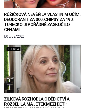
RŮŽIČKOVÁ NEVĚŘILA VLASTNÍM OČÍM:
DEODORANT ZA 300, CHIPSY ZA 190.
TURECKO JI POŘÁDNĚ ZASKOČILO
CENAMI
05/08/2026
KULTURA
ŽILKOVÁ ROZHODLA O DĚDICTVÍ A
ROZDĚLILA MAJETEK MEZI DĚTI: