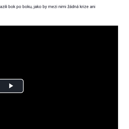
azili bok po boku, jako by mezi nimi žádná krize ani
Play
Video