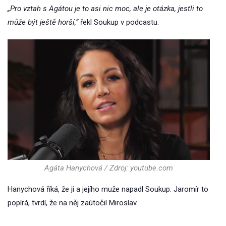
„Pro vztah s Agátou je to asi nic moc, ale je otázka, jestli to
může být ještě horší,“
řekl Soukup v podcastu.
Agáta Hanychová / Zdroj: youtube.com
Hanychová říká, že ji a jejího muže napadl Soukup. Jaromír to
popírá, tvrdí, že na něj zaútočil Miroslav.