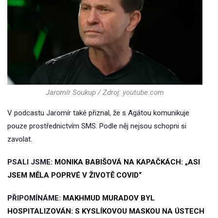
Jaromír Soukup / Zdroj: youtube.com
V podcastu Jaromír také přiznal, že s Agátou komunikuje
pouze prostřednictvím SMS. Podle něj nejsou schopni si
zavolat.
PSALI JSME:
MONIKA BABIŠOVÁ NA KAPAČKÁCH: „ASI
JSEM MĚLA POPRVÉ V ŽIVOTĚ COVID“
PŘIPOMÍNÁME:
MAKHMUD MURADOV BYL
HOSPITALIZOVÁN: S KYSLÍKOVOU MASKOU NA ÚSTECH