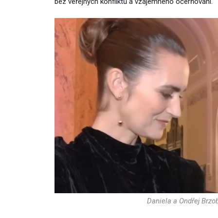
bez veřejných konfliktů a vzájemného očerňování.
Daniela a Ondřej Brzo