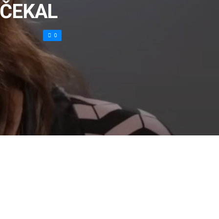
EČEKAL
0