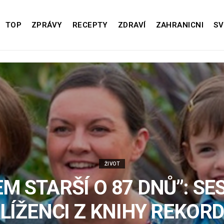
TOP
ZPRÁVY
RECEPTY
ZDRAVÍ
ZAHRANICNI
SV
ŽIVOT
EM STARŠÍ O 87 DNŮ”: SE
LÍŽENCI Z KNIHY REKOR