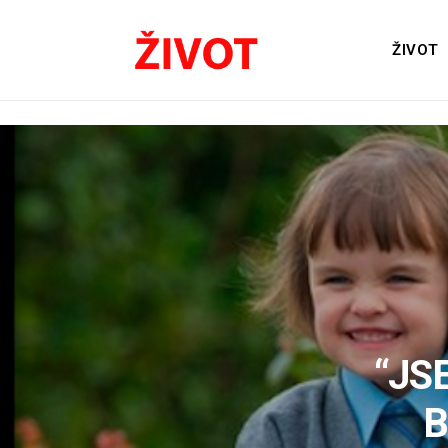
ŽIVOT
“JS
B