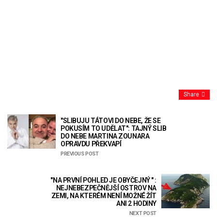
Share
"SLIBUJU TÁTOVI DO NEBE, ŽE SE
POKUSÍM TO UDĚLAT": TAJNÝ SLIB
DO NEBE MARTINA ZOUNARA
OPRAVDU PŘEKVAPÍ
PREVIOUS POST
"NA PRVNÍ POHLED JE OBYČEJNÝ " :
NEJNEBEZPEČNĚJŠÍ OSTROV NA
ZEMI, NA KTERÉM NENÍ MOŽNÉ ŽÍT
ANI 2 HODINY
NEXT POST