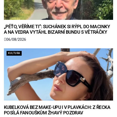
„PÉŤO, VĚŘÍME TI“: SUCHÁNEK SI RÝPL DO MACINKY
A NA VEDRA VYTÁHL BIZARNÍ BUNDU S VĚTRÁČKY
06/08/2026
KULTURA
KUBELKOVÁ BEZ MAKE-UPU I V PLAVKÁCH: Z ŘECKA
POSÍLÁ FANOUŠKŮM ŽHAVÝ POZDRAV