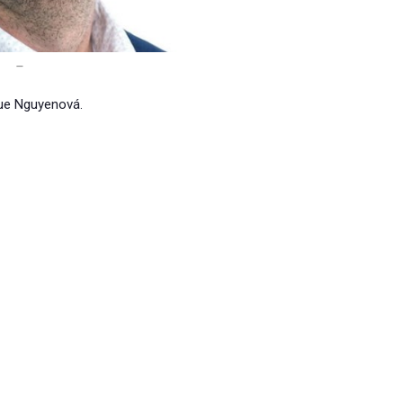
–
ue Nguyenová.