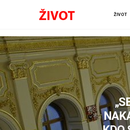
ŽIVOT
„S
NAKA
KDO 