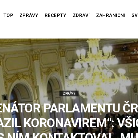
TOP
ZPRÁVY
RECEPTY
ZDRAVÍ
ZAHRANICNI
SV
ZPRÁVY
ENÁTOR PARLAMENTU ČR
ZIL KORONAVIREM“: VŠI
S NÍM KONTAKTOVAL, MU