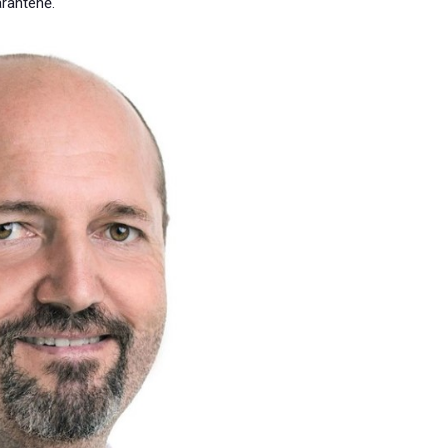
aranténě.