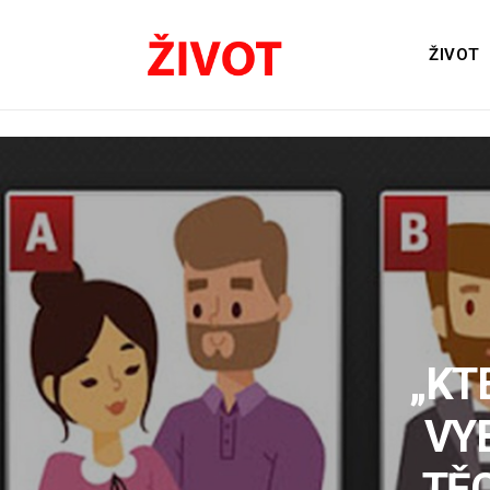
ŽIVOT
„KT
VY
TĚ