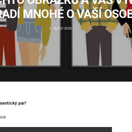
ADÍ MNOHÉ O VAŠÍ OSO
26/02/2020
mantický pár!
sce.