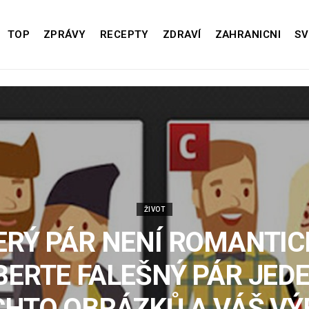
TOP
ZPRÁVY
RECEPTY
ZDRAVÍ
ZAHRANICNI
SV
ŽIVOT
ERÝ PÁR NENÍ ROMANTICK
BERTE FALEŠNÝ PÁR JEDE
CHTO OBRÁZKŮ A VÁŠ VÝ