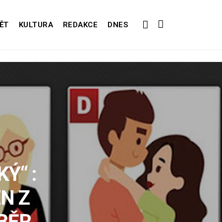
ĚT
KULTURA
REDAKCE
DNES
Ý“ :
N Z
BĚR