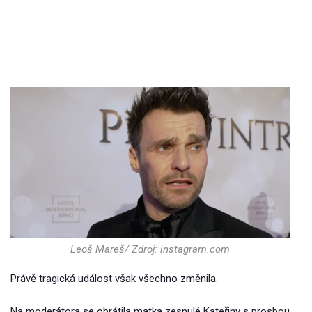
Leoš Mareš/ Zdroj: instagram.com
Právě tragická událost však všechno změnila.
Na moderátora se obrátila matka zesnulé Kateřiny s prosbou,