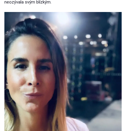
neozývala svým blízkým.