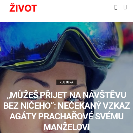
KULTURA
„MŮŽEŠ PŘIJET NA NÁVŠTĚVU
BEZ NIČEHO“: NEČEKANÝ VZKAZ
AGÁTY PRACHAŘOVÉ SVÉMU
MANŽELOVI