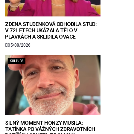
ZDENA STUDENKOVÁ ODHODILA STUD:
V 72 LETECH UKÁZALA TĚLO V
PLAVKÁCH A SKLIDILA OVACE
05/08/2026
KULTURA
SILNÝ MOMENT HONZY MUSILA:
TATÍNKA PO VÁŽNÝCH ZDRAVOTNÍCH