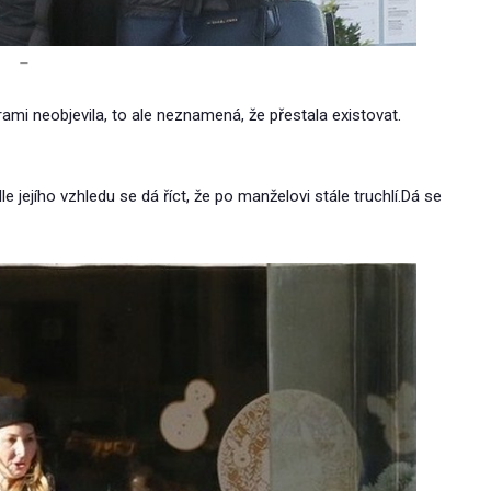
–
mi neobjevila, to ale neznamená, že přestala existovat.
dle jejího vzhledu se dá říct, že po manželovi stále truchlí.Dá se