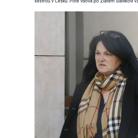
sestrou v Česku. Poté vdova po Zlatém Slavíkovi vza