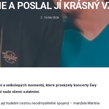
E A POSLAL JÍ KRÁSNÝ 
15/06/2026
ní a velkolepých momentů, které provázely koncerty Ewy
l nade všemi ostatními.
 s její hudební cestou neodmyslitelně spojený – manžela Martina