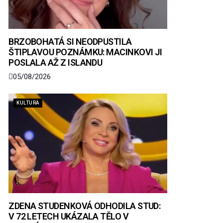
BRZOBOHATÁ SI NEODPUSTILA
ŠTIPLAVOU POZNÁMKU: MACINKOVI JI
POSLALA AŽ Z ISLANDU
05/08/2026
KULTURA
ZDENA STUDENKOVÁ ODHODILA STUD:
V 72 LETECH UKÁZALA TĚLO V