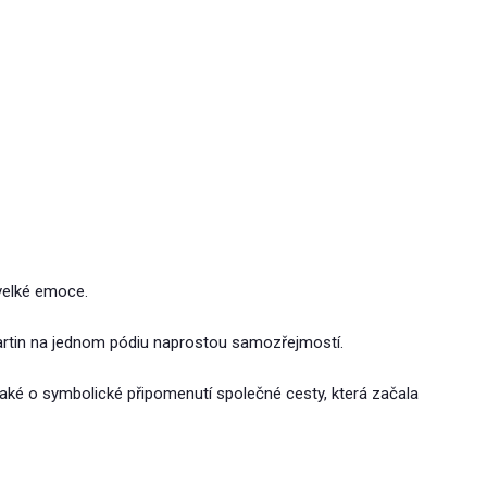
 velké emoce.
 Martin na jednom pódiu naprostou samozřejmostí.
 také o symbolické připomenutí společné cesty, která začala