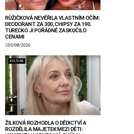
RŮŽIČKOVÁ NEVĚŘILA VLASTNÍM OČÍM:
DEODORANT ZA 300, CHIPSY ZA 190.
TURECKO JI POŘÁDNĚ ZASKOČILO
CENAMI
05/08/2026
KULTURA
ŽILKOVÁ ROZHODLA O DĚDICTVÍ A
ROZDĚLILA MAJETEK MEZI DĚTI: