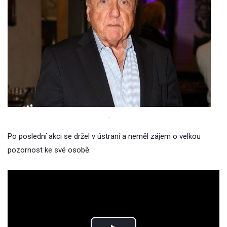
.
Po poslední akci se držel v ústraní a neměl zájem o velkou
pozornost ke své osobě.