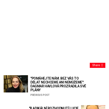
Share
"POMÁHEJTE NÁM. BEZ VÁS TO
DĚLAT NECHCEME ANI NEMŮŽEME":
DAGMAR HAVLOVÁ PROZRADILA SVÉ
PLÁNY
PREVIOUS POST
"R АDІKÁLNÍ ROZHODNUTÍ LUCIE