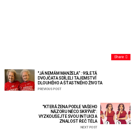
Share
"JÁ NEMÁM MANŽELA“ : 95LETÁ
DVOJČATA SDÍLELI TAJEMSTVÍ
DLOUHÉHO A ŠŤASTNÉHO ŽIVOTA
PREVIOUS POST
"KTERÁ ŽENA PODLE VAŠEHO
NÁZORU NĚCO SKRÝVÁ" :
VYZKOUŠEJTE SVOU INTUICI A
ZNALOST ŘEČ TĚLA
NEXT POST