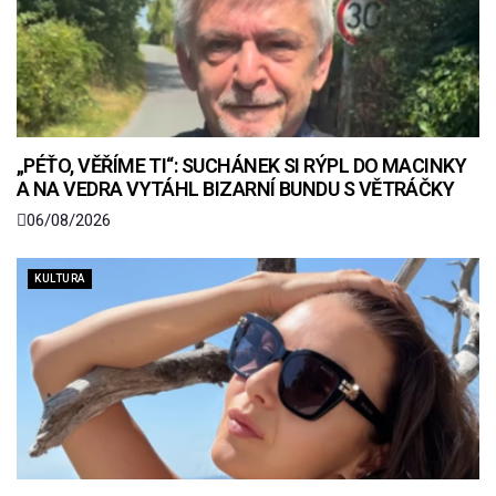
„PÉŤO, VĚŘÍME TI“: SUCHÁNEK SI RÝPL DO MACINKY
A NA VEDRA VYTÁHL BIZARNÍ BUNDU S VĚTRÁČKY
06/08/2026
KULTURA