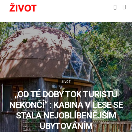
ŽIVOT
„ОD TÉ DOBY TOK TURISTŮ
NEKONČÍ“ : KABINA V LESE SE
STALA NEJOBLÍBENĚJŠÍM
UBYTOVÁNÍM