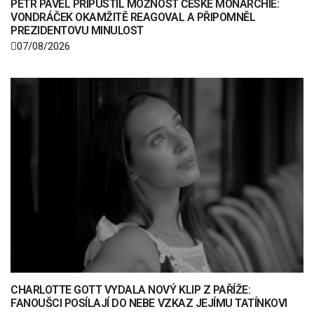
PETR PAVEL PŘIPUSTIL MOŽNOST ČESKÉ MONARCHIE:
VONDRÁČEK OKAMŽITĚ REAGOVAL A PŘIPOMNĚL
PREZIDENTOVU MINULOST
07/08/2026
CHARLOTTE GOTT VYDALA NOVÝ KLIP Z PAŘÍŽE:
FANOUŠCI POSÍLAJÍ DO NEBE VZKAZ JEJÍMU TATÍNKOVI