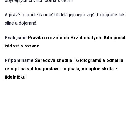
obyčejných chvílích doma s dětmi.
A právě to podle fanoušků dělá její nejnovější fotografie tak
silné a dojemné.
Psali jsme:
Pravda o rozchodu Brzobohatých: Kdo podal
žádost o rozvod
Připomínáme:
Šeredová shodila 16 kilogramů a odhalila
recept na štíhlou postavu: popsala, co úplně škrtla z
jídelníčku