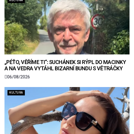
KULTURA
„PÉŤO, VĚŘÍME TI“: SUCHÁNEK SI RÝPL DO MACINKY
A NA VEDRA VYTÁHL BIZARNÍ BUNDU S VĚTRÁČKY
06/08/2026
KULTURA