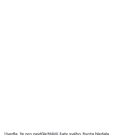
Uvedla, že pro nejdůležitější šaty svého života hledala