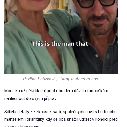
Pavlína Pořízková / Zdroj: Instagram.com
Modelka už několik dní před obřadem dávala fanouškům
nahlédnout do svých příprav.
Sdílela detaily ze zkoušek šatů, společných chvil s budoucím
manželem i okamžiky, kdy se oba snažili udržet v kondici před
svým velkým dnem.