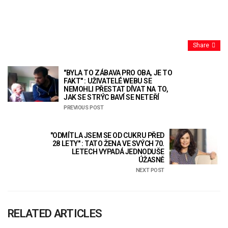
Share
"BYLA TO ZÁBAVA PRO OBA, JE TO
FAKT" : UŽIVATELÉ WEBU SE
NEMOHLI PŘESTAT DÍVAT NA TO,
JAK SE STRÝC BAVÍ SE NETEŘÍ
PREVIOUS POST
"ODMÍTLA JSEM SE OD CUKRU PŘED
28 LETY" : TATO ŽENA VE SVÝCH 70.
LETECH VYPADÁ JEDNODUŠE
ÚŽASNĚ
NEXT POST
RELATED ARTICLES