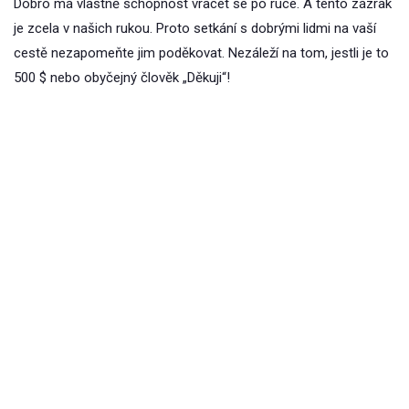
Dobro má vlastně schopnost vracet se po ruce. A tento zázrak
je zcela v našich rukou. Proto setkání s dobrými lidmi na vaší
cestě nezapomeňte jim poděkovat. Nezáleží na tom, jestli je to
500 $ nebo obyčejný člověk „Děkuji“!