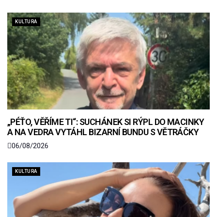
KULTURA
„PÉŤO, VĚŘÍME TI“: SUCHÁNEK SI RÝPL DO MACINKY
A NA VEDRA VYTÁHL BIZARNÍ BUNDU S VĚTRÁČKY
06/08/2026
KULTURA