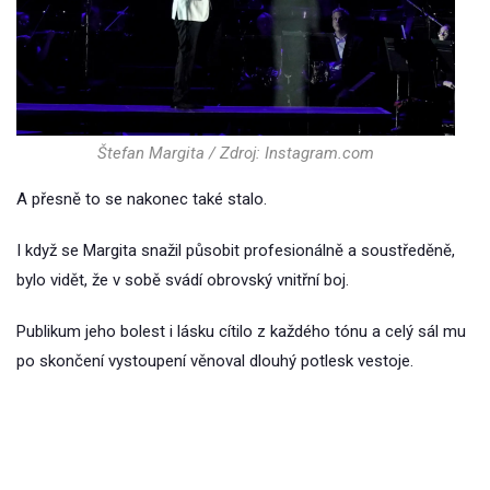
Štefan Margita / Zdroj: Instagram.com
A přesně to se nakonec také stalo.
I když se Margita snažil působit profesionálně a soustředěně,
bylo vidět, že v sobě svádí obrovský vnitřní boj.
Publikum jeho bolest i lásku cítilo z každého tónu a celý sál mu
po skončení vystoupení věnoval dlouhý potlesk vestoje.