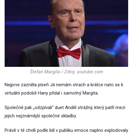
Štefan Margita / Zdroj: youtube.com
Nejprve zazněla píseň Já nemám strach a krátce nato se k
virtuální podobě Hany přidal i samotný Margita.
Společně pak „odzpívali“ duet Anděl strážný, který patří mezi
jejich nejznámější společné skladby.
Právě v té chvíli podle lidí v publiku emoce naplno explodovaly.