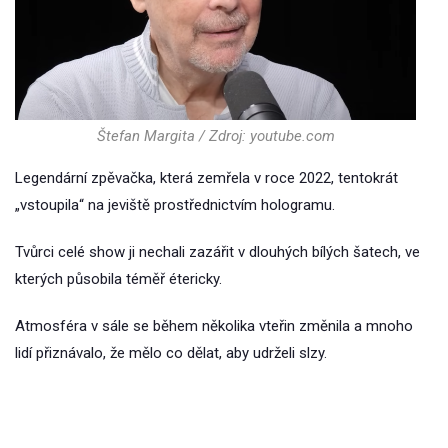
Štefan Margita / Zdroj: youtube.com
Legendární zpěvačka, která zemřela v roce 2022, tentokrát
„vstoupila“ na jeviště prostřednictvím hologramu.
Tvůrci celé show ji nechali zazářit v dlouhých bílých šatech, ve
kterých působila téměř étericky.
Atmosféra v sále se během několika vteřin změnila a mnoho
lidí přiznávalo, že mělo co dělat, aby udrželi slzy.