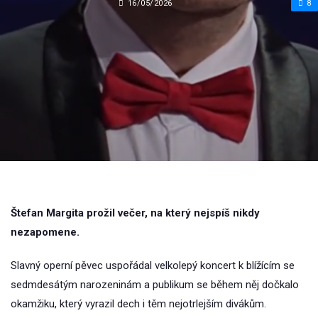
16/05/2026
8
Štefan Margita prožil večer, na který nejspíš nikdy
nezapomene.
Slavný operní pěvec uspořádal velkolepý koncert k blížícím se
sedmdesátým narozeninám a publikum se během něj dočkalo
okamžiku, který vyrazil dech i těm nejotrlejším divákům.