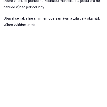
Dobře věděl, že pohled na zesnulou manželku na pódiu pro něj
nebude vůbec jednoduchý.
Obával se, jak silně s ním emoce zamávají a zda celý okamžik
vůbec zvládne ustát.