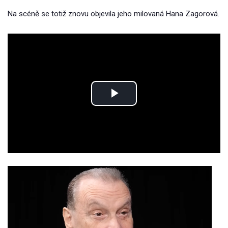
Na scéně se totiž znovu objevila jeho milovaná Hana Zagorová.
Play
Video