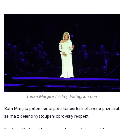
Štefan Margita / Zdroj: Instagram.com
Sám Margita přitom ještě před koncertem otevřeně přiznával,
že má z celého vystoupení obrovský respekt.