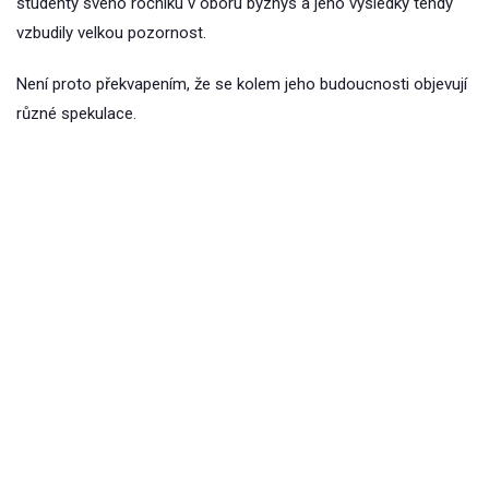
studenty svého ročníku v oboru byznys a jeho výsledky tehdy
vzbudily velkou pozornost.
Není proto překvapením, že se kolem jeho budoucnosti objevují
různé spekulace.