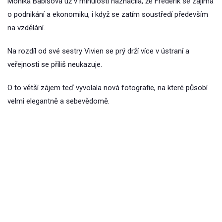
Monika Babišová už v minulosti naznačila, že Frederik se zajímá
o podnikání a ekonomiku, i když se zatím soustředí především
na vzdělání.
Na rozdíl od své sestry Vivien se prý drží více v ústraní a
veřejnosti se příliš neukazuje.
O to větší zájem teď vyvolala nová fotografie, na které působí
velmi elegantně a sebevědomě.