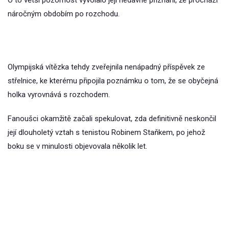
O to větší pozornost vyvolalo její nedávné přiznání, že prochází
náročným obdobím po rozchodu.
Olympijská vítězka tehdy zveřejnila nenápadný příspěvek ze
střelnice, ke kterému připojila poznámku o tom, že se obyčejná
holka vyrovnává s rozchodem.
Fanoušci okamžitě začali spekulovat, zda definitivně neskončil
její dlouholetý vztah s tenistou Robinem Staňkem, po jehož
boku se v minulosti objevovala několik let.