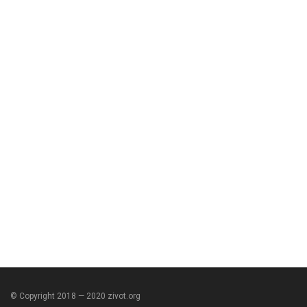
© Copyright 2018 — 2020 zivot.org