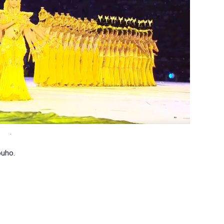
.
ouho.