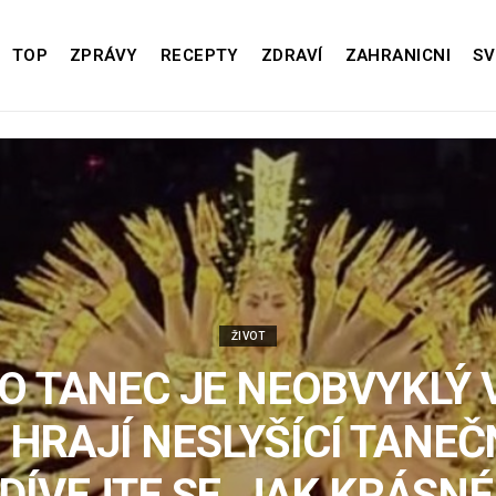
TOP
ZPRÁVY
RECEPTY
ZDRAVÍ
ZAHRANICNI
SV
ŽIVOT
O TANEC JE NEOBVYKLÝ 
 HRAJÍ NESLYŠÍCÍ TANEČN
DÍVEJTE SE, JAK KRÁSNÉ