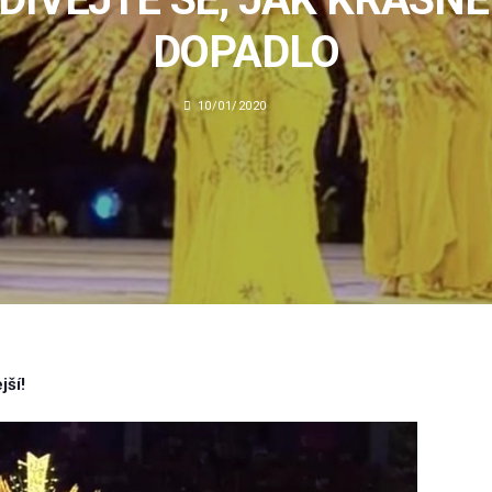
DOPADLO
10/01/2020
jší!