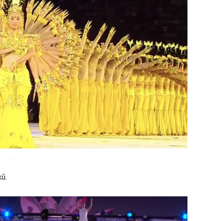
.
ků.