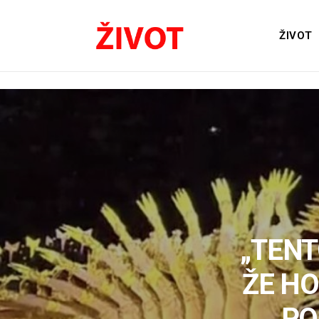
ŽIVOT
„TENT
ŽE HO
PO