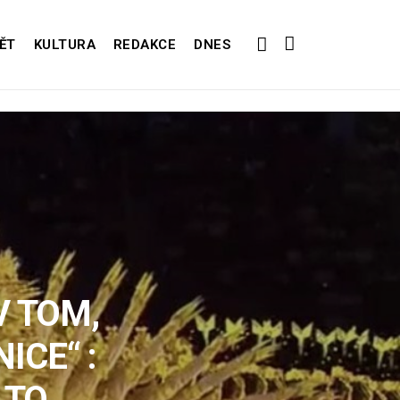
ĚT
KULTURA
REDAKCE
DNES
V TOM,
ICE“ :
 TO