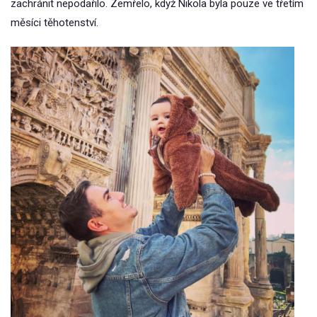
zachránit nepodařilo. Zemřelo, když Nikola byla pouze ve třetím
měsíci těhotenství.