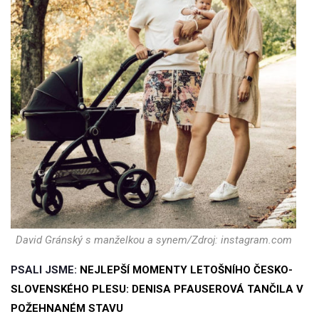
David Gránský s manželkou a synem/Zdroj: instagram.com
PSALI JSME:
NEJLEPŠÍ MOMENTY LETOŠNÍHO ČESKO-
SLOVENSKÉHO PLESU: DENISA PFAUSEROVÁ TANČILA V
POŽEHNANÉM STAVU