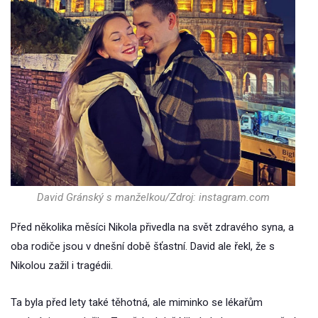
David Gránský s manželkou/Zdroj: instagram.com
Před několika měsíci Nikola přivedla na svět zdravého syna, a
oba rodiče jsou v dnešní době šťastní. David ale řekl, že s
Nikolou zažil i tragédii.
Ta byla před lety také těhotná, ale miminko se lékařům