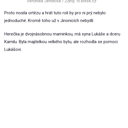
Veronika Jeníková / Zdroj: tv.blesk.cz
Proto nosila ortézu a hrát tuto roli by pro ni prý nebylo
jednoduché. Kromě toho už v Jinonicích nebydlí.
Herečka je dvojnásobnou maminkou, má syna Lukáše a dceru
Kamilu. Byla majitelkou velkého bytu, ale rozhodla se pomoci
Lukášovi.