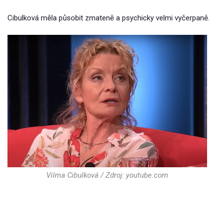
Cibulková měla působit zmateně a psychicky velmi vyčerpaně.
Vilma Cibulková / Zdroj: youtube.com