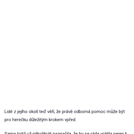
Lidé z jejího okolí teď věří, že právě odborná pomoc může být
pro herečku důležitým krokem vpřed.
Sama totiž už několikrát naznačila, že by se ráda vrátila nejen k