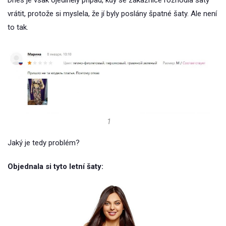
Dnes je však ojedinělý případ, kdy se zákaznice rozhodla šaty
vrátit, protože si myslela, že jí byly poslány špatné šaty. Ale není
to tak.
1
Jaký je tedy problém?
Objednala si tyto letní šaty: