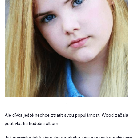
.
Ale dívka ještě nechce ztratit svou populárnost. Wood začala
psát vlastní hudební album.
Její maminka také chce dat do oběhu sérii panenek s obličejem