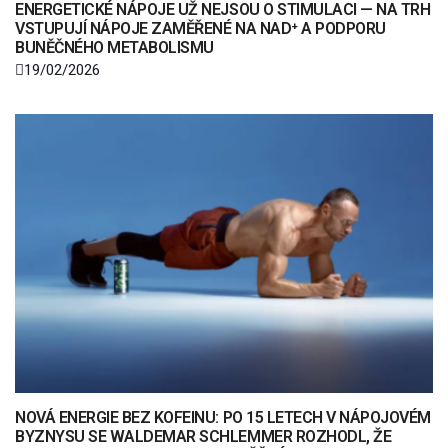
ENERGETICKÉ NÁPOJE UŽ NEJSOU O STIMULACI — NA TRH
VSTUPUJÍ NÁPOJE ZAMĚŘENÉ NA NAD⁺ A PODPORU
BUNĚČNÉHO METABOLISMU
19/02/2026
NOVÁ ENERGIE BEZ KOFEINU: PO 15 LETECH V NÁPOJOVÉM
BYZNYSU SE WALDEMAR SCHLEMMER ROZHODL, ŽE