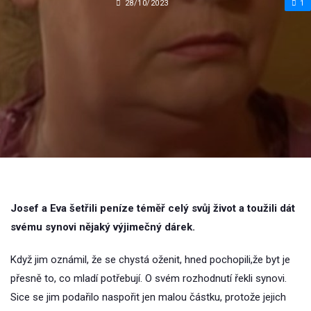
28/10/2023
1
Josef a Eva šetřili peníze téměř celý svůj život a toužili dát
svému synovi nějaký výjimečný dárek.
Když jim oznámil, že se chystá oženit, hned pochopili,že byt je
přesně to, co mladí potřebují. O svém rozhodnutí řekli synovi.
Sice se jim podařilo naspořit jen malou částku, protože jejich