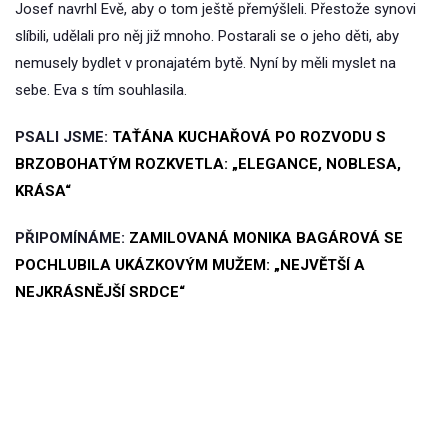
Josef navrhl Evě, aby o tom ještě přemýšleli. Přestože synovi
slíbili, udělali pro něj již mnoho. Postarali se o jeho děti, aby
nemusely bydlet v pronajatém bytě. Nyní by měli myslet na
sebe. Eva s tím souhlasila.
PSALI JSME:
TAŤÁNA KUCHAŘOVÁ PO ROZVODU S
BRZOBOHATÝM ROZKVETLA: „ELEGANCE, NOBLESA,
KRÁSA“
PŘIPOMÍNÁME:
ZAMILOVANÁ MONIKA BAGÁROVÁ SE
POCHLUBILA UKÁZKOVÝM MUŽEM: „NEJVĚTŠÍ A
NEJKRÁSNĚJŠÍ SRDCE“