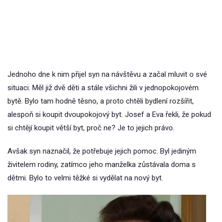
Jednoho dne k nim přijel syn na návštěvu a začal mluvit o své
situaci. Měl již dvě děti a stále všichni žili v jednopokojovém
bytě. Bylo tam hodně těsno, a proto chtěli bydlení rozšířit,
alespoň si koupit dvoupokojový byt. Josef a Eva řekli, že pokud
si chtějí koupit větší byt, proč ne? Je to jejich právo.
Avšak syn naznačil, že potřebuje jejich pomoc. Byl jediným
živitelem rodiny, zatímco jeho manželka zůstávala doma s
dětmi. Bylo to velmi těžké si vydělat na nový byt.