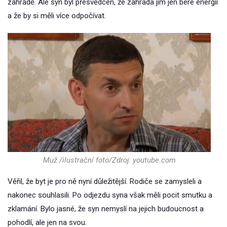
zahradě. Ale syn byl přesvědčen, že zahrada jim jen bere energii
a že by si měli více odpočívat.
Muž /ilustrační foto/Zdroj: youtube.com
Věřil, že byt je pro ně nyní důležitější. Rodiče se zamysleli a
nakonec souhlasili. Po odjezdu syna však měli pocit smutku a
zklamání. Bylo jasné, že syn nemyslí na jejich budoucnost a
pohodlí, ale jen na svou.