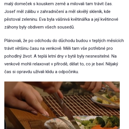
malý domeček s kouskem země a milovali tam trávit čas.
Josef měl zálibu v zahradničení a měl skvělý skleník, kde
pěstoval zeleninu. Eva byla vášnivá květinářka a její květinové
záhony byly obdivem všech sousedů.
Plánovali, že po odchodu do důchodu budou v teplých měsících
trávit většinu času na venkově. Měli tam vše potřebné pro
pohodlný život. A teplá letní dny v bytě byly nesnesitelné. Na
venkově mohli relaxovat v přírodě, dělat to, co je baví. Nějaký
čas si opravdu užívali klidu a odpočinku.