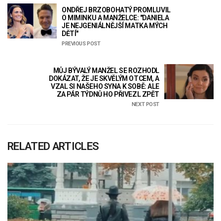
ONDŘEJ BRZOBOHATÝ PROMLUVIL
O MIMINKU A MANŽELCE: "DANIELA
JE NEJGENIÁLNĚJŠÍ MATKA MÝCH
DĚTÍ"
PREVIOUS POST
MŮJ BÝVALÝ MANŽEL SE ROZHODL
DOKÁZAT, ŽE JE SKVĚLÝM OTCEM, A
VZAL SI NAŠEHO SYNA K SOBĚ: ALE
ZA PÁR TÝDNŮ HO PŘIVEZL ZPĚT
NEXT POST
RELATED ARTICLES