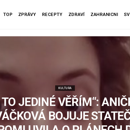
TOP
ZPRÁVY
RECEPTY
ZDRAVÍ
ZAHRANICNI
SV
KULTURA
 TO JEDINÉ VĚŘÍM“: ANI
VÁČKOVÁ BOJUJE STATEČ
ROMLUVILA O PLÁNECH 