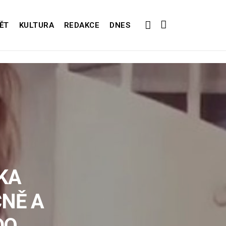
ĚT
KULTURA
REDAKCE
DNES
ČKA
NĚ A
DO