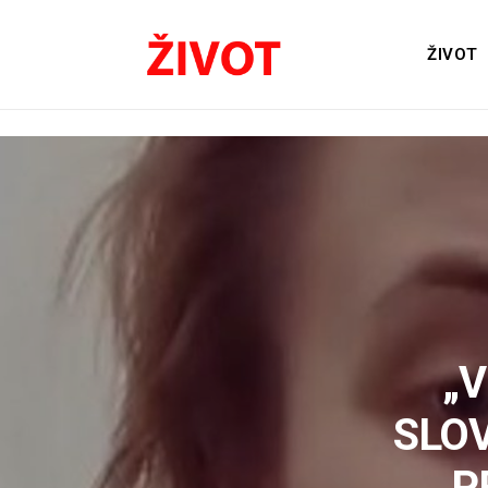
ŽIVOT
„V
SLO
P