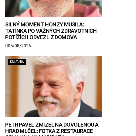
SILNÝ MOMENT HONZY MUSILA:
TATÍNKA PO VÁŽNÝCH ZDRAVOTNÍCH
POTÍŽÍCH ODVEZL Z DOMOVA
05/08/2026
KULTURA
PETR PAVEL ZMIZEL NA DOVOLENOU A
HRAD MLČEL: FOTKA Z RESTAURACE