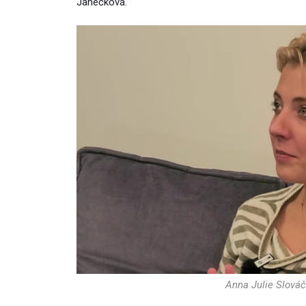
Janečková.
Anna Julie Slová