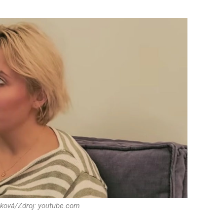
čková/Zdroj: youtube.com