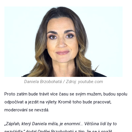
Daniela Brzobohatá / Zdroj: youtube.com
Proto zatím bude trávit více času se svým mužem, budou spolu
odpočívat a jezdit na výlety. Kromě toho bude pracovat,
moderování se nevzdá.
„Zápřah, který Daniela měla, je enormní… Většina lidí by to
nezvládla,“
dodal Ondřej Brzobohatý s tím, že se ji snažil