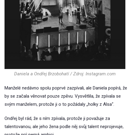
Daniela a Ondřej Brzobohatí / Zdroj: Instagram.com
Manželé nedávno spolu poprvé zazpívali, ale Daniela popírá, že
by se začala věnovat pouze zpěvu. Vysvětlila, že zpívala se
svým manželem, protože ji o to požádaly „holky z Alsa“.
Ondřej byl rád, že s ním zpívala, protože ji považuje za
talentovanou, ale jeho žena podle něj svůj talent neprojevuje,
protože prý nemá ambici.