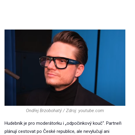
Ondřej Brzobohatý / Zdroj: youtube.com
Hudebník je pro moderátorku i „odpočinkový kouč“. Partneři
plánují cestovat po České republice, ale nevylučují ani