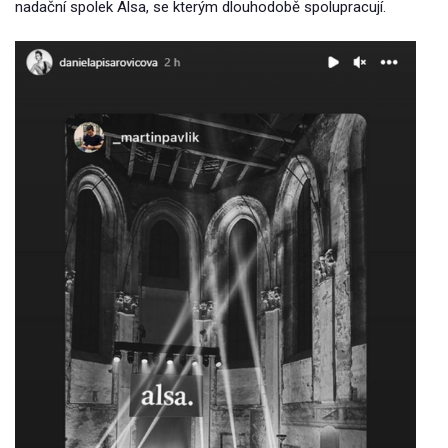
nadační spolek Alsa, se kterým dlouhodobě spolupracují.