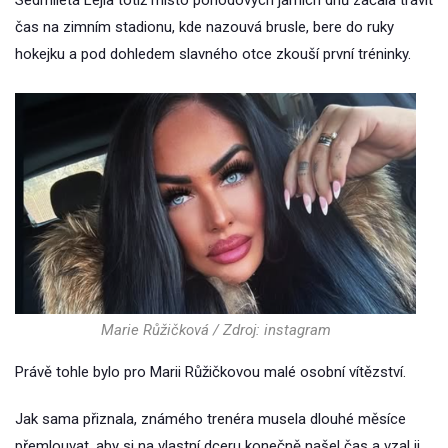
Sedmiletá Lejla totiž místo pohodových jarních dnů začala trávit
čas na zimním stadionu, kde nazouvá brusle, bere do ruky
hokejku a pod dohledem slavného otce zkouší první tréninky.
Marie Růžičková / Zdroj: instagram
Právě tohle bylo pro Marii Růžičkovou malé osobní vítězství.
Jak sama přiznala, známého trenéra musela dlouhé měsíce
přemlouvat, aby si na vlastní dceru konečně našel čas a vzal ji