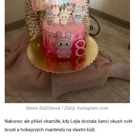
Marie Růžičková / Zdroj: Instagram.com
Nakonec ale přišel okamžik, kdy Lejla dostala šanci okusit svět
bruslí a hokejových mantinelů na vlastní kůži.