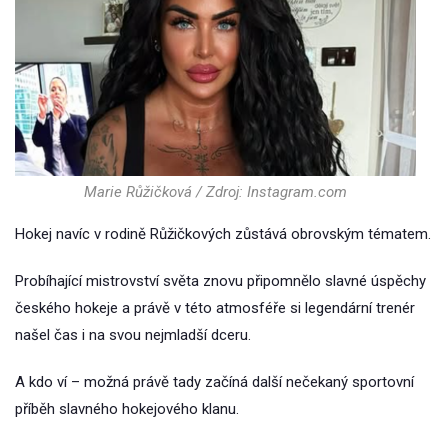
Marie Růžičková / Zdroj: Instagram.com
Hokej navíc v rodině Růžičkových zůstává obrovským tématem.
Probíhající mistrovství světa znovu připomnělo slavné úspěchy
českého hokeje a právě v této atmosféře si legendární trenér
našel čas i na svou nejmladší dceru.
A kdo ví – možná právě tady začíná další nečekaný sportovní
příběh slavného hokejového klanu.