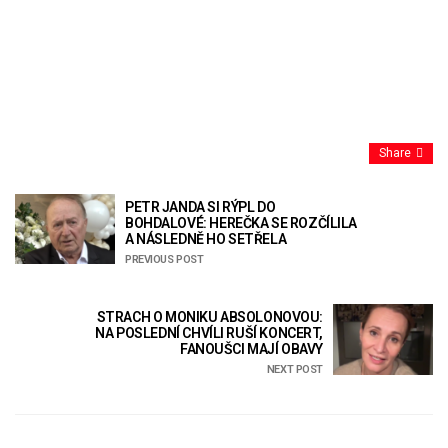
Share
PETR JANDA SI RÝPL DO
BOHDALOVÉ: HEREČKA SE ROZČÍLILA
A NÁSLEDNĚ HO SETŘELA
PREVIOUS POST
STRACH O MONIKU ABSOLONOVOU:
NA POSLEDNÍ CHVÍLI RUŠÍ KONCERT,
FANOUŠCI MAJÍ OBAVY
NEXT POST