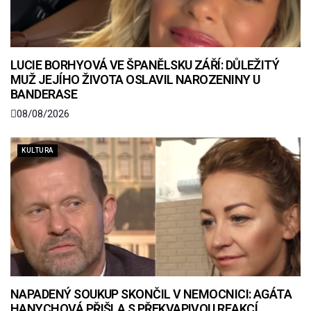
LUCIE BORHYOVÁ VE ŠPANĚLSKU ZÁŘÍ: DŮLEŽITÝ
MUŽ JEJÍHO ŽIVOTA OSLAVIL NAROZENINY U
BANDERASE
08/08/2026
KULTURA
NAPADENÝ SOUKUP SKONČIL V NEMOCNICI: AGÁTA
HANYCHOVÁ PŘIŠLA S PŘEKVAPIVOU REAKCÍ