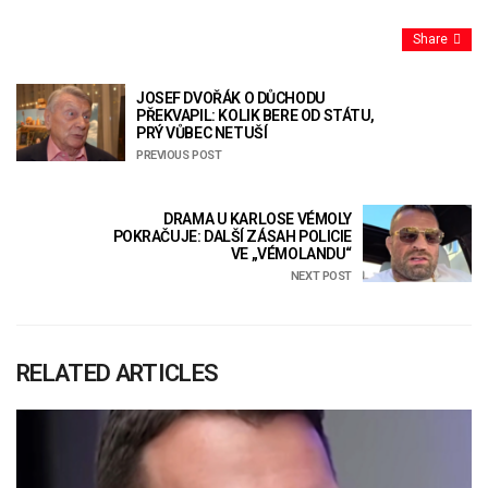
Share
JOSEF DVOŘÁK O DŮCHODU
PŘEKVAPIL: KOLIK BERE OD STÁTU,
PRÝ VŮBEC NETUŠÍ
PREVIOUS POST
DRAMA U KARLOSE VÉMOLY
POKRAČUJE: DALŠÍ ZÁSAH POLICIE
VE „VÉMOLANDU“
NEXT POST
RELATED ARTICLES