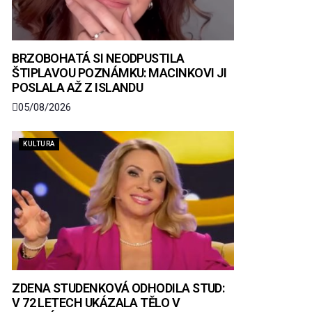
BRZOBOHATÁ SI NEODPUSTILA
ŠTIPLAVOU POZNÁMKU: MACINKOVI JI
POSLALA AŽ Z ISLANDU
05/08/2026
KULTURA
ZDENA STUDENKOVÁ ODHODILA STUD:
V 72 LETECH UKÁZALA TĚLO V