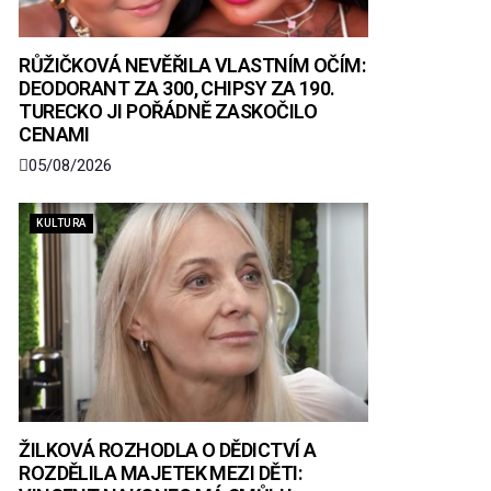
RŮŽIČKOVÁ NEVĚŘILA VLASTNÍM OČÍM:
DEODORANT ZA 300, CHIPSY ZA 190.
TURECKO JI POŘÁDNĚ ZASKOČILO
CENAMI
05/08/2026
KULTURA
ŽILKOVÁ ROZHODLA O DĚDICTVÍ A
ROZDĚLILA MAJETEK MEZI DĚTI: