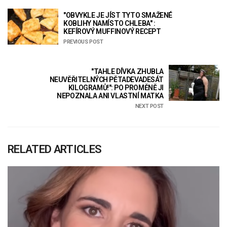
"OBVYKLE JE JÍST TYTO SMAŽENÉ
KOBLIHY NAMÍSTO CHLEBA" :
KEFÍROVÝ MUFFINOVÝ RECEPT
PREVIOUS POST
"TAHLE DÍVKA ZHUBLA
NEUVĚŘITELNÝCH PĚTADEVADESÁT
KILOGRAMŮ!": PO PROMĚNĚ JI
NEPOZNALA ANI VLASTNÍ MATKA
NEXT POST
RELATED ARTICLES