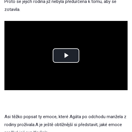
Proto se jejich rodina již nebyla předurčena k tomu, aby se
zotavila.
Play
Video
Asi těžko popsat ty emoce, které Agáta po odchodu manžela z
rodiny prožívala.A je ještě obtížnější si představit, jaké emoce