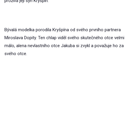
prožívá její syn Kryšpín.
Bývalá modelka porodila Kryšpína od svého prvního partnera
Miroslava Dopity. Ten chlap viděl svého skutečného otce velmi
málo, alena nevlastního otce Jakuba si zvykl a považuje ho za
svého otce.