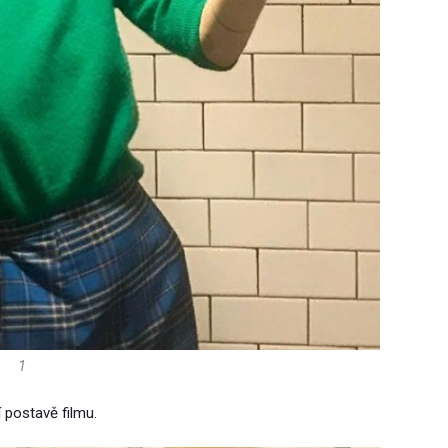
1
í postavě filmu.