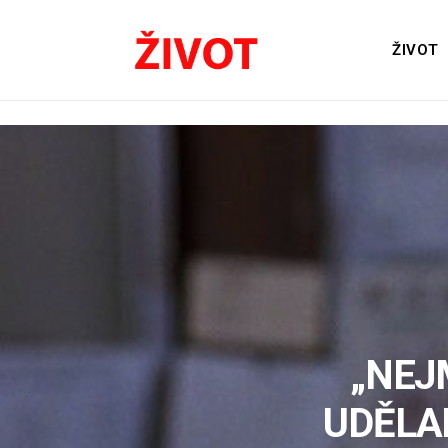
ŽIVOT
„NEJ
UDĚLAL