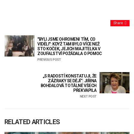
Share
"BYLI JSME OHROMENI TÍM, CO
VIDĚLI": KDYŽ TAM BYLO VÍCE NEŽ
STO KOČEK, JEJICH MAJITELKA V
ZOUFALSTVÍ POŽÁDALA O POMOC
PREVIOUS POST
„S RADOSTÍ KONSTATUJI, ŽE
ZÁZRAKY SE DĚJÍ“: JIŘINA
BOHDALOVÁ TOTÁLNĚ VŠECH
PŘEKVAPILA
NEXT POST
RELATED ARTICLES