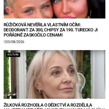
RŮŽIČKOVÁ NEVĚŘILA VLASTNÍM OČÍM:
DEODORANT ZA 300, CHIPSY ZA 190. TURECKO JI
POŘÁDNĚ ZASKOČILO CENAMI
05/08/2026
KULTURA
ŽILKOVÁ ROZHODLA O DĚDICTVÍ A ROZDĚLILA