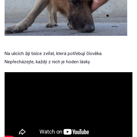
.
Na ulicích žijí tisíce zvířat, která potřebují člověka.
Nepřecházejte, každý z nich je hoden lásky.