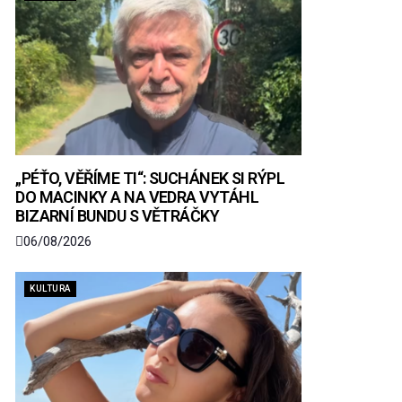
„PÉŤO, VĚŘÍME TI“: SUCHÁNEK SI RÝPL
DO MACINKY A NA VEDRA VYTÁHL
BIZARNÍ BUNDU S VĚTRÁČKY
06/08/2026
KULTURA