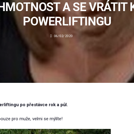
HMOTNOST A SE VRÁTIT 
POWERLIFTINGU
06/02/2020
liftingu po přestávce rok a půl.
 pouze pro muže, velmi se mýlíte!