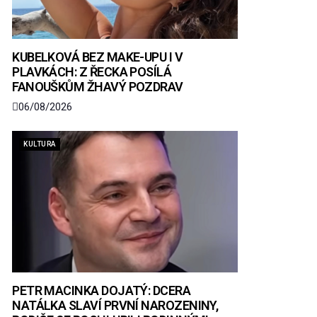
KUBELKOVÁ BEZ MAKE-UPU I V
PLAVKÁCH: Z ŘECKA POSÍLÁ
FANOUŠKŮM ŽHAVÝ POZDRAV
06/08/2026
KULTURA
PETR MACINKA DOJATÝ: DCERA
NATÁLKA SLAVÍ PRVNÍ NAROZENINY,