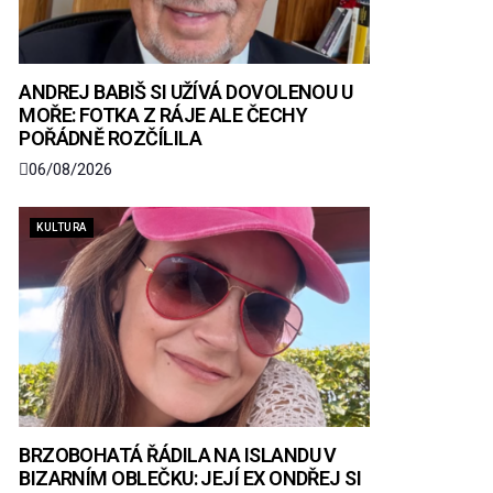
ANDREJ BABIŠ SI UŽÍVÁ DOVOLENOU U
MOŘE: FOTKA Z RÁJE ALE ČECHY
POŘÁDNĚ ROZČÍLILA
06/08/2026
KULTURA
BRZOBOHATÁ ŘÁDILA NA ISLANDU V
BIZARNÍM OBLEČKU: JEJÍ EX ONDŘEJ SI