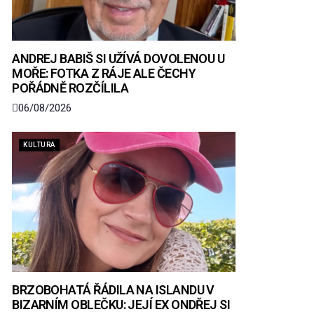
ANDREJ BABIŠ SI UŽÍVÁ DOVOLENOU U
MOŘE: FOTKA Z RÁJE ALE ČECHY
POŘÁDNĚ ROZČÍLILA
06/08/2026
KULTURA
BRZOBOHATÁ ŘÁDILA NA ISLANDU V
BIZARNÍM OBLEČKU: JEJÍ EX ONDŘEJ SI