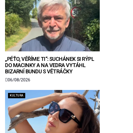
„PÉŤO, VĚŘÍME TI“: SUCHÁNEK SI RÝPL
DO MACINKY A NA VEDRA VYTÁHL
BIZARNÍ BUNDU S VĚTRÁČKY
06/08/2026
KULTURA