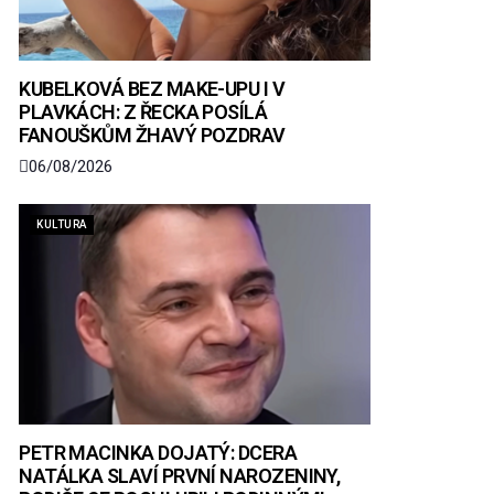
KUBELKOVÁ BEZ MAKE-UPU I V
PLAVKÁCH: Z ŘECKA POSÍLÁ
FANOUŠKŮM ŽHAVÝ POZDRAV
06/08/2026
KULTURA
PETR MACINKA DOJATÝ: DCERA
NATÁLKA SLAVÍ PRVNÍ NAROZENINY,