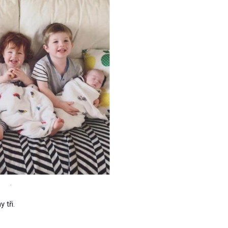
.
 tři.