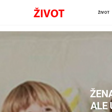
ŽIVOT
ŽENA
ALE 