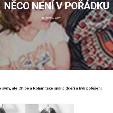
NĚCO NENÍ V POŘÁDKU
28/02/2020
syny, ale Chloe a Rohan také snili o dceři a byli potěšeni