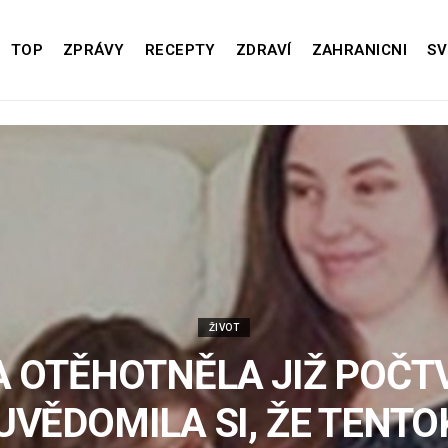
TOP
ZPRÁVY
RECEPTY
ZDRAVÍ
ZAHRANICNI
SV
ŽIVOT
 OTĚHOTNĚLA JIŽ POČT
UVĚDOMILA SI, ŽE TENT