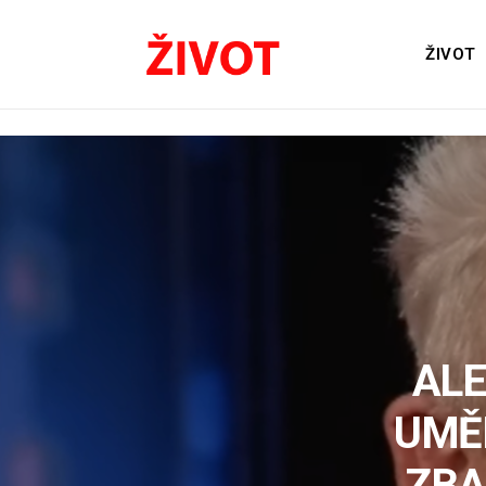
ŽIVOT
ALE
UMĚ
ZBA