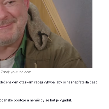
 Zdroj: youtube.com
lečenským otázkám raději vyhýbá, aby si neznepřátelila část
bčanské postoje a neměl by se bát je vyjádřit.