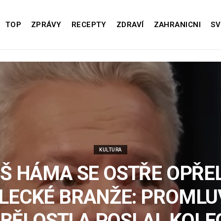
TOP
ZPRÁVY
RECEPTY
ZDRAVÍ
ZAHRANICNI
SV
KULTURA
Š HÁMA SE OSTŘE OPŘE
LECKÉ BRANŽE: PROMLUV
BĚLOSTI A POSLAL KOL