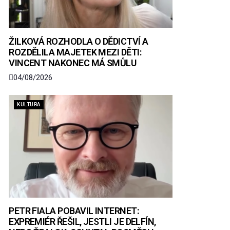
ŽILKOVÁ ROZHODLA O DĚDICTVÍ A
ROZDĚLILA MAJETEK MEZI DĚTI:
VINCENT NAKONEC MÁ SMŮLU
04/08/2026
KULTURA
PETR FIALA POBAVIL INTERNET:
EXPREMIÉR ŘEŠIL, JESTLI JE DELFÍN,