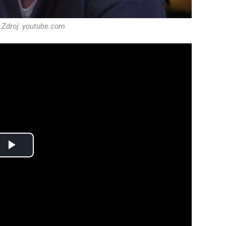
 Zdroj: youtube.com
Play
Video