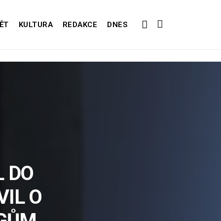
ĚT
KULTURA
REDAKCE
DNES
L DO
IL O
EGŮM