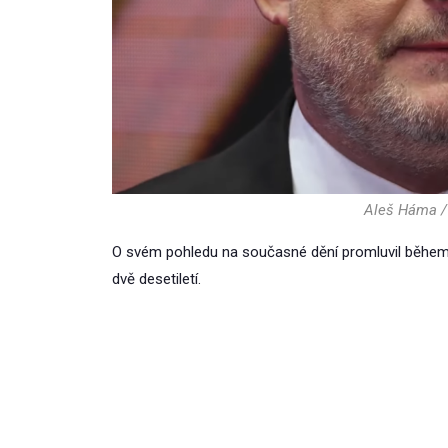
Aleš Háma /
O svém pohledu na současné dění promluvil během ch
dvě desetiletí.