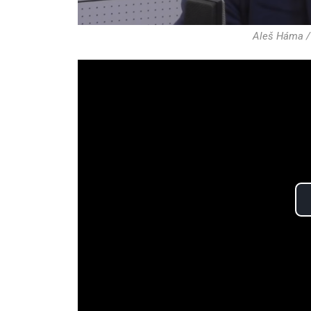
Aleš Háma /