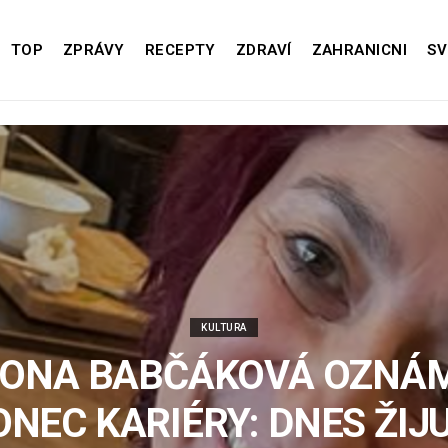
TOP
ZPRÁVY
RECEPTY
ZDRAVÍ
ZAHRANICNI
SV
KULTURA
MONA BABČÁKOVÁ OZNÁM
ONEC KARIÉRY: DNES ŽIJU