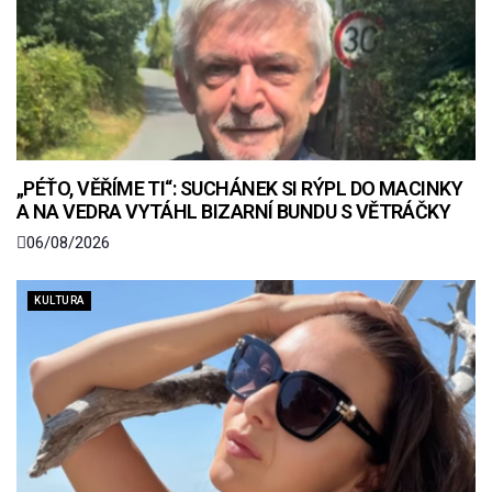
„PÉŤO, VĚŘÍME TI“: SUCHÁNEK SI RÝPL DO MACINKY
A NA VEDRA VYTÁHL BIZARNÍ BUNDU S VĚTRÁČKY
06/08/2026
KULTURA