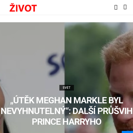
SVĚT
„ÚTĚK MEGHAN MARKLE BYL
NEVYHNUTELNÝ“: DALŠÍ PRŮŠVIH
PRINCE HARRYHO