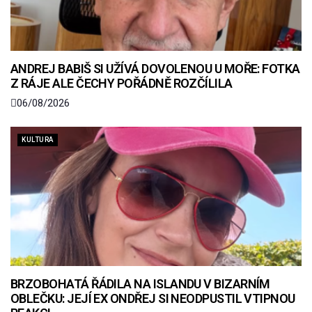
ANDREJ BABIŠ SI UŽÍVÁ DOVOLENOU U MOŘE: FOTKA
Z RÁJE ALE ČECHY POŘÁDNĚ ROZČÍLILA
06/08/2026
KULTURA
BRZOBOHATÁ ŘÁDILA NA ISLANDU V BIZARNÍM
OBLEČKU: JEJÍ EX ONDŘEJ SI NEODPUSTIL VTIPNOU